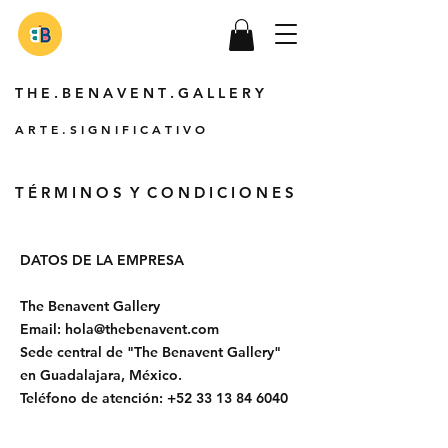
T H E . B E N A V E N T . G A L L E R Y
A R T E . S I G N I F I C A T I V O
T É R M I N O S Y C O N D I C I O N E S
DATOS DE LA EMPRESA
The Benavent Gallery
Email: hola@thebenavent.com
Sede central de "The Benavent Gallery"
en Guadalajara, México.
Teléfono de atención: +52 33 13 84 6040