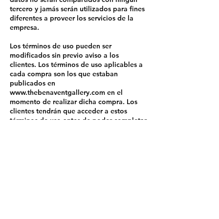
tercero y jamás serán utilizados para fines
diferentes a proveer los servicios de la
empresa.
Los términos de uso pueden ser
modificados sin previo aviso a los
clientes. Los términos de uso aplicables a
cada compra son los que estaban
publicados en
www.thebenaventgallery.com
en el
momento de realizar dicha compra. Los
clientes tendrán que acceder a estos
términos de uso antes de poder completar
su compra, por lo que recomendamos
leerlos antes de realizar cada compra.
*Los marcos son hechos de manera
artesanal, por lo que son marcos no son
perfectos.
Sobre nuestra garantía.