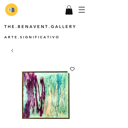
T H E . B E N A V E N T . G A L L E R Y
A R T E . S I G N I F I C A T I V O