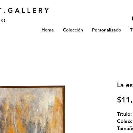
 . G A L L E R Y
V O
Home
Colección
Personalizado
T
La e
$11
Título
Colecc
Tamañ