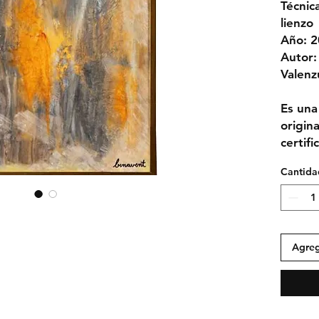
Técnic
lienzo
Año: 
Autor:
Valenz
Es una
origin
certif
Cantida
Agreg