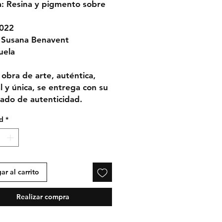
a: Resina y pigmento sobre
2022
 Susana Benavent
uela
 obra de arte, auténtica,
al y única, se entrega con su
icado de autenticidad.
d
*
ar al carrito
Realizar compra