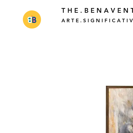
T H E . B E N A V E N T
A R T E . S I G N I F I C A T I 