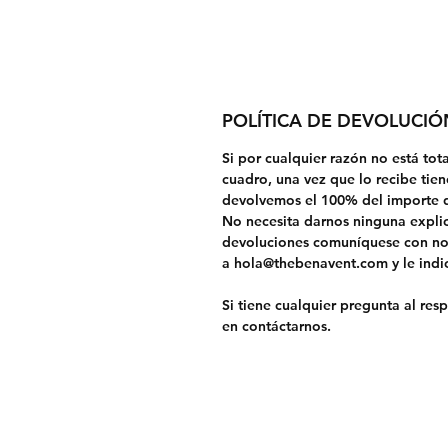
POLÍTICA DE DEVOLUCI
Si por cualquier razón no está tot
cuadro, una vez que lo recibe tien
devolvemos el 100% del importe 
No necesita darnos ninguna explic
devoluciones comuníquese con no
a hola@thebenavent.com y le ind
Si tiene cualquier pregunta al re
en contáctarnos.
Envío y devoluciones