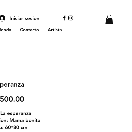
Iniciar sesión
ienda
Contacto
Artista
speranza
Precio
,500.00
: La esperanza
ión: Mamá bonita
o: 60*80 cm